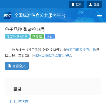
登录
注册
全国标准信息公共服务平台
Togg
navi
国家标准
行业标准
地方标准
谷子品种 张杂谷13号
地方标准-张家
推荐性
现行
团体标准
企业标准
国际标准
地方标准《谷子品种 张杂谷13号》由
张家口市农业农村局
归
国外标准
技术委员会
口上报，主管部门为
张家口市市场监督管理局
。
查看全文
目录
1
标准状态