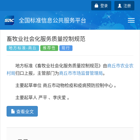
登录
注册
全国标准信息公共服务平台
Togg
navi
国家标准
行业标准
地方标准
畜牧业社会化服务质量控制规范
地方标准-商丘
推荐性
现行
团体标准
企业标准
国际标准
地方标准《畜牧业社会化服务质量控制规范》由
商丘市农业农
国外标准
技术委员会
村局
归口上报，主管部门为
商丘市市场监督管理局
。
主要起草单位
商丘市动物检疫和疫病预防控制中心
。
主要起草人
严平
、
李庆爱
。
查看全文