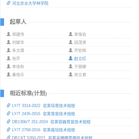
河北农业大学林学院
起草人
郑建伟
李保会
刘颖华
田茂贤
朱文瑛
齐钦辉
张芹
赵立红
李佳秋
于丽娜
秦佳乐
宋立君
相近标准(计划)
LY/T 3314-2022 皂荚培育技术规程
LY/T 2435-2015 皂荚育苗技术规程
DB1306/T 251-2024 皂荚容器育苗技术规程
LY/T 2758-2016 皂荚栽培技术规程
DB13/T 5350-2021 皂荚采穗圃营建技术规程