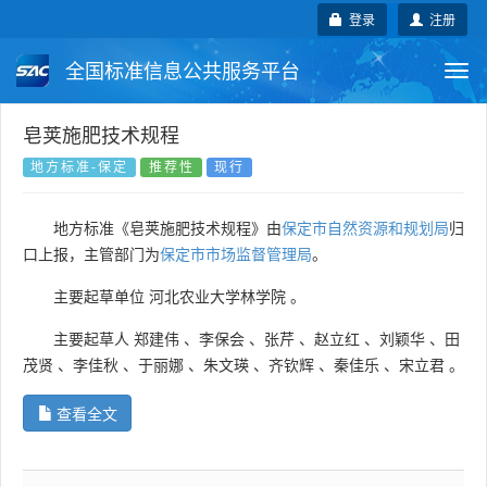
登录
注册
全国标准信息公共服务平台
Togg
navi
国家标准
行业标准
地方标准
皂荚施肥技术规程
地方标准-保定
推荐性
现行
团体标准
企业标准
国际标准
地方标准《皂荚施肥技术规程》由
保定市自然资源和规划局
归
国外标准
技术委员会
口上报，主管部门为
保定市市场监督管理局
。
主要起草单位
河北农业大学林学院
。
主要起草人
郑建伟
、
李保会
、
张芹
、
赵立红
、
刘颖华
、
田
茂贤
、
李佳秋
、
于丽娜
、
朱文瑛
、
齐钦辉
、
秦佳乐
、
宋立君
。
查看全文