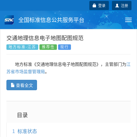
登录
注册
全国标准信息公共服务平台
Togg
navi
国家标准
行业标准
地方标准
交通地理信息电子地图配图规范
地方标准-江苏
推荐性
现行
团体标准
企业标准
国际标准
地方标准《交通地理信息电子地图配图规范》，主管部门为
江
国外标准
技术委员会
苏省市场监督管理局
。
查看全文
目录
1
标准状态