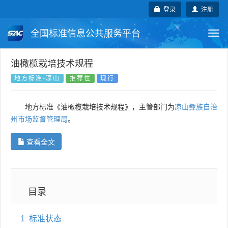
登录
注册
全国标准信息公共服务平台
Togg
navi
国家标准
行业标准
地方标准
油橄榄栽培技术规程
地方标准-凉山
推荐性
现行
团体标准
企业标准
国际标准
地方标准《油橄榄栽培技术规程》，主管部门为
凉山彝族自治
国外标准
技术委员会
州市场监督管理局
。
查看全文
目录
1
标准状态