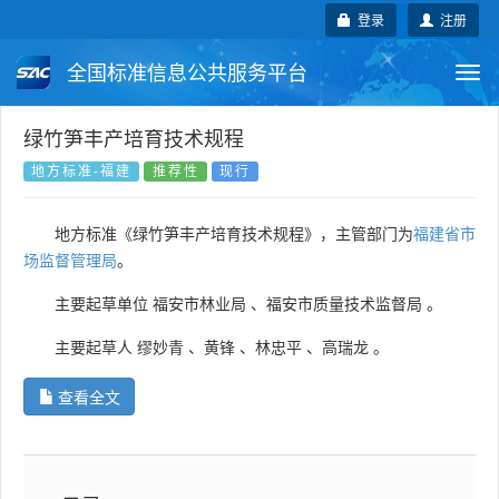
登录
注册
全国标准信息公共服务平台
Togg
navi
国家标准
行业标准
地方标准
绿竹笋丰产培育技术规程
地方标准-福建
推荐性
现行
团体标准
企业标准
国际标准
地方标准《绿竹笋丰产培育技术规程》，主管部门为
福建省市
国外标准
技术委员会
场监督管理局
。
主要起草单位
福安市林业局
、
福安市质量技术监督局
。
主要起草人
缪妙青
、
黄锋
、
林忠平
、
高瑞龙
。
查看全文