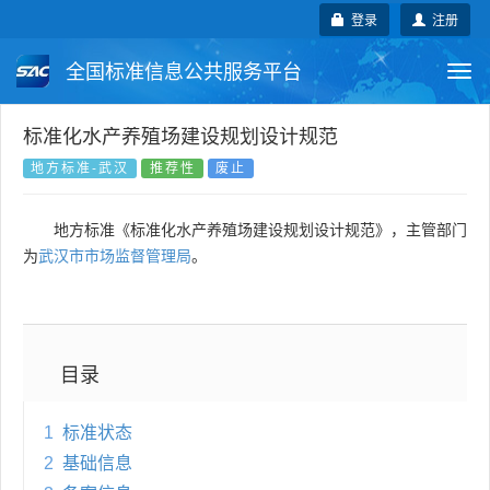
登录
注册
全国标准信息公共服务平台
Togg
navi
国家标准
行业标准
地方标准
标准化水产养殖场建设规划设计规范
地方标准-武汉
推荐性
废止
团体标准
企业标准
国际标准
地方标准《标准化水产养殖场建设规划设计规范》，主管部门
国外标准
技术委员会
为
武汉市市场监督管理局
。
目录
1
标准状态
2
基础信息