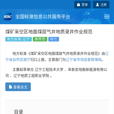
登录
注册
全国标准信息公共服务平台
Togg
navi
国家标准
行业标准
地方标准
煤矿采空区地面煤层气井地质录井作业规范
地方标准-辽宁
推荐性
现行
团体标准
企业标准
国际标准
地方标准《煤矿采空区地面煤层气井地质录井作业规范》由
辽
国外标准
技术委员会
宁省自然资源厅
归口上报，主管部门为
辽宁省市场监督管理局
。
主要起草单位
辽宁工程技术大学
、
阜新宏地勘新能源有限公
司
、
辽宁地质工程职业学院
。
查看全文
目录