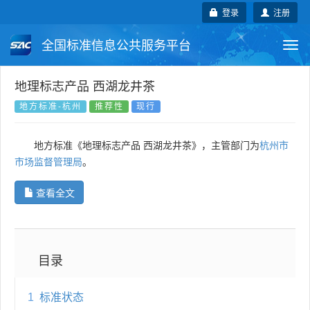
登录
注册
全国标准信息公共服务平台
Togg
navi
国家标准
行业标准
地方标准
地理标志产品 西湖龙井茶
地方标准-杭州
推荐性
现行
团体标准
企业标准
国际标准
地方标准《地理标志产品 西湖龙井茶》，主管部门为
杭州市
国外标准
技术委员会
市场监督管理局
。
查看全文
目录
1
标准状态