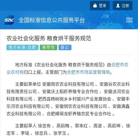
登录
注册
全国标准信息公共服务平台
Togg
navi
国家标准
行业标准
地方标准
农业社会化服务 粮食烘干服务规范
地方标准-合肥
推荐性
废止
团体标准
企业标准
国际标准
地方标准《农业社会化服务 粮食烘干服务规范》由
合肥市农
国外标准
技术委员会
业农村局
归口上报，主管部门为
合肥市市场监督管理局
。
主要起草单位
安徽雨农农业科技有限公司
、
安徽谷农农业科
技有限责任公司
、
安徽沃土稻虾养殖专业合作社
、
安徽派河农业
科技有限公司
、
肥西县柿树岗乡乡村振兴产业发展协会
、
安徽丰
乐河农业科技有限公司
、
安徽悯农农业科技有限公司
、
安徽满鑫
农业科技有限公司
、
合肥峰琛龙虾养殖农民专业合作社
。
主要起草人
徐忠有
、
高前梅
、
郭本红
、
周波
、
高前坤
、
徐
忠军
、
李铭
、
徐忠兵
、
张学玉
。