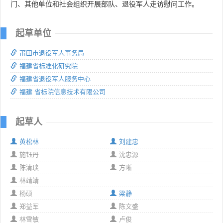
门、其他单位和社会组织开展部队、退役军人走访慰问工作。
起草单位
莆田市退役军人事务局
福建省标准化研究院
福建省退役军人服务中心
福建 省标院信息技术有限公司
起草人
黄松林
刘建忠
施钰丹
沈忠源
陈清琰
方晰
林靖靖
杨硕
梁静
郑益军
陈文盛
林雪敏
卢俊