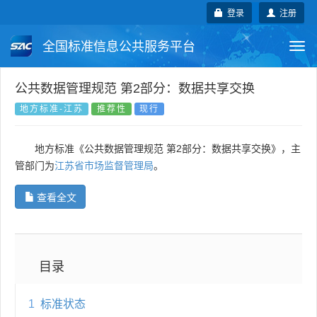
登录
注册
全国标准信息公共服务平台
Togg
navi
国家标准
行业标准
地方标准
公共数据管理规范 第2部分：数据共享交换
地方标准-江苏
推荐性
现行
团体标准
企业标准
国际标准
地方标准《公共数据管理规范 第2部分：数据共享交换》，主
国外标准
技术委员会
管部门为
江苏省市场监督管理局
。
查看全文
目录
1
标准状态