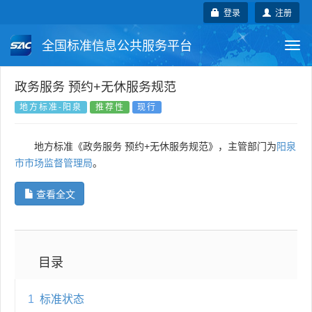
登录
注册
全国标准信息公共服务平台
Togg
navi
国家标准
行业标准
地方标准
政务服务 预约+无休服务规范
地方标准-阳泉
推荐性
现行
团体标准
企业标准
国际标准
地方标准《政务服务 预约+无休服务规范》，主管部门为
阳泉
国外标准
技术委员会
市市场监督管理局
。
查看全文
目录
1
标准状态