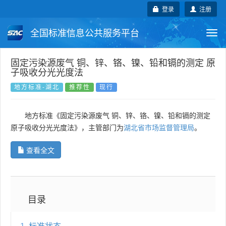
登录
注册
全国标准信息公共服务平台
Togg
navi
国家标准
行业标准
地方标准
固定污染源废气 铜、锌、铬、镍、铅和镉的测定 原
子吸收分光光度法
团体标准
企业标准
国际标准
地方标准-湖北
推荐性
现行
国外标准
技术委员会
地方标准《固定污染源废气 铜、锌、铬、镍、铅和镉的测定
原子吸收分光光度法》，主管部门为
湖北省市场监督管理局
。
查看全文
目录