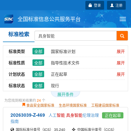
登录
注册
全国标准信息公共服务平台
Togg
navi
标准检索
国家标准
行业标准
地方标准
团体标准
企业标准
国际标准
标准类型
全部
国家标准计划
展开
行业标准
标准性质
全部
指导性技术文件
展开
国外标准
技术委员会
推荐性
计划状态
全部
正在起草
展开
正在审查
正在批准
标准状态
全部
现行
展开条件
行业分类
全部
YD 通信
ICS分类
全部
展开
33_电信、音频和视频工程
35_信息技术、办公机械