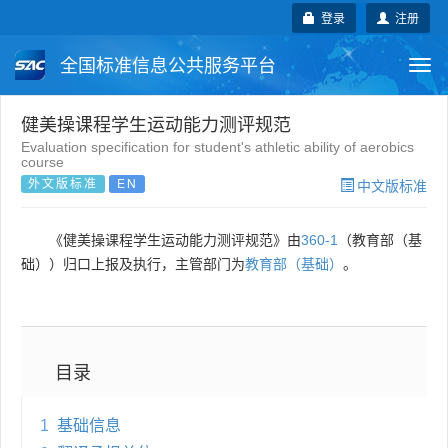
登录
注册
全国标准信息公共服务平台
Togg
navi
国家标准
行业标准
地方标准
健美操课程学生运动能力测评规范
Evaluation specification for student's athletic ability of aerobics
course
团体标准
企业标准
国际标准
外文版标准
EN
中文版标准
国外标准
技术委员会
《健美操课程学生运动能力测评规范》由
360-1
（教育部（基
础））归口上报及执行，主管部门为
教育部（基础）
。
目录
1
基础信息