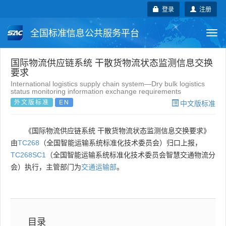
登录
注册
全国标准信息公共服务平台
Togg
navi
国家标准
行业标准
地方标准
国际物流供应链系统 干散货物流状态监测信息交换
要求
International logistics supply chain system—Dry bulk logistics
团体标准
企业标准
国际标准
status monitoring information exchange requirements
外文版标准
EN
中文版标准
国外标准
技术委员会
《国际物流供应链系统 干散货物流状态监测信息交换要求》
由
TC268
（全国智能运输系统标准化技术委员会）归口上报，
TC268SC1
（全国智能运输系统标准化技术委员会智慧交通物流分
会）执行，主管部门为
交通运输部
。
目录