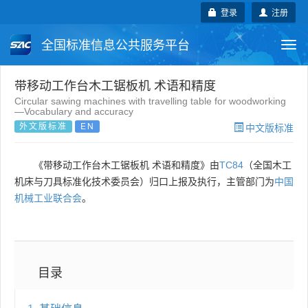
登录
注册
全国标准信息公共服务平台
Togg
navi
国家标准
行业标准
地方标准
带移动工作台木工锯板机 术语和精度
Circular sawing machines with travelling table for woodworking
—Vocabulary and accuracy
团体标准
企业标准
国际标准
外文版标准
EN
中文版标准
国外标准
技术委员会
《带移动工作台木工锯板机 术语和精度》由
TC84
（全国木工
机床与刀具标准化技术委员会）归口上报及执行，主管部门为
中国
机械工业联合会
。
目录