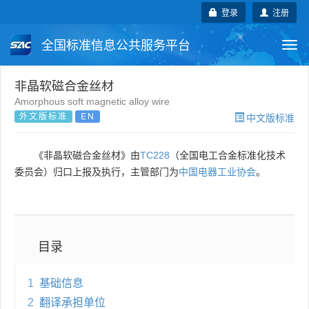
登录
注册
全国标准信息公共服务平台
Togg
navi
国家标准
行业标准
地方标准
非晶软磁合金丝材
Amorphous soft magnetic alloy wire
外文版标准
EN
中文版标准
团体标准
企业标准
国际标准
国外标准
技术委员会
《非晶软磁合金丝材》由
TC228
（全国电工合金标准化技术
委员会）归口上报及执行，主管部门为
中国电器工业协会
。
目录
1
基础信息
2
翻译承担单位