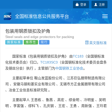
登录
注册
全国标准信息公共服务平台
Togg
navi
国家标准
行业标准
地方标准
包装用钢质锁扣及护角
Steel seals and edge protectors for packing
国家标准
推荐性
现行
英文版标准
团体标准
企业标准
国际标准
国外标准
技术委员会
国家标准《包装用钢质锁扣及护角》 由
TC183
（全国钢标准
化技术委员会）归口，
TC183SC3
（全国钢标准化技术委员会盘条
及钢丝分会）执行 ，主管部门为
中国钢铁工业协会
。
主要起草单位
鞍山发蓝股份公司
、
江苏巨弘捆带制造有限公
司
、
安徽马钢和菱实业有限公司
、
无锡市方正金属捆带有限公司
、
冶金工业信息标准研究院
。
主要起草人
王恩栋
、
鲁茜
、
高宏
、
缪金明
、
冷明鉴
、
吴明
明
、
李富强
、
缪科飞
、
孔庆钢
、
王宏
、
王勇
、
周新强
、
王玲君
。