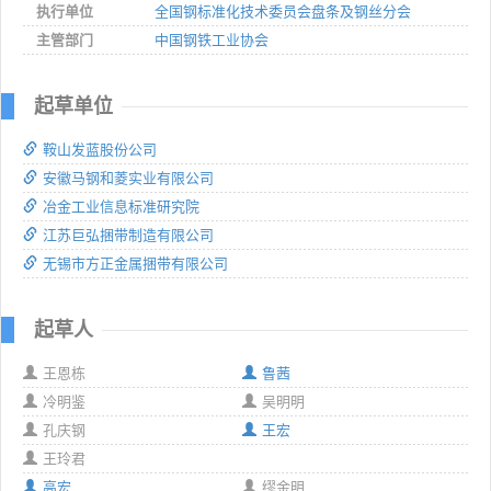
执行单位
全国钢标准化技术委员会盘条及钢丝分会
主管部门
中国钢铁工业协会
起草单位
鞍山发蓝股份公司
安徽马钢和菱实业有限公司
冶金工业信息标准研究院
江苏巨弘捆带制造有限公司
无锡市方正金属捆带有限公司
起草人
王恩栋
鲁茜
冷明鉴
吴明明
孔庆钢
王宏
王玲君
高宏
缪金明