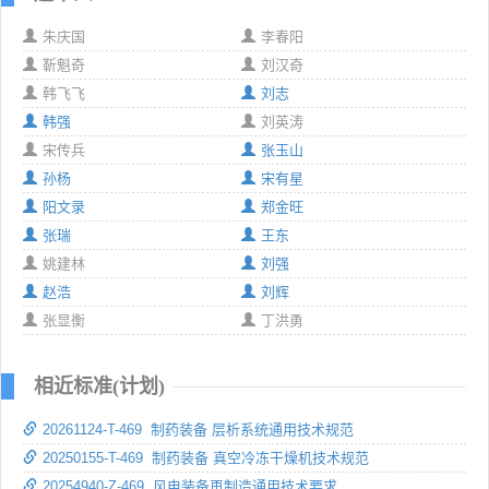
朱庆国
李春阳
靳魁奇
刘汉奇
韩飞飞
刘志
韩强
刘英涛
宋传兵
张玉山
孙杨
宋有星
阳文录
郑金旺
张瑞
王东
姚建林
刘强
赵浩
刘辉
张显衡
丁洪勇
相近标准(计划)
20261124-T-469 制药装备 层析系统通用技术规范
20250155-T-469 制药装备 真空冷冻干燥机技术规范
20254940-Z-469 风电装备再制造通用技术要求