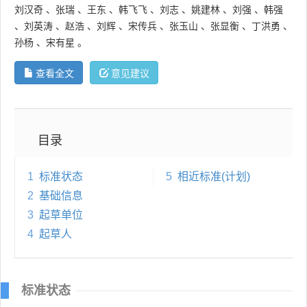
刘汉奇
、
张瑞
、
王东
、
韩飞飞
、
刘志
、
姚建林
、
刘强
、
韩强
、
刘英涛
、
赵浩
、
刘辉
、
宋传兵
、
张玉山
、
张显衡
、
丁洪勇
、
孙杨
、
宋有星
。
查看全文
意见建议
目录
1
标准状态
5
相近标准(计划)
2
基础信息
3
起草单位
4
起草人
标准状态