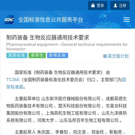
登录
注册
全国标准信息公共服务平台
Togg
navi
国家标准
行业标准
地方标准
制药装备 生物反应器通用技术要求
Pharmaceutical equipment—General technical requirements for
bioreactor
团体标准
企业标准
国际标准
国家标准
推荐性
即将实施
英文版计划
国外标准
技术委员会
国家标准《制药装备 生物反应器通用技术要求》 由
TC356
（全国制药装备标准化技术委员会）归口 ，主管部门为
国
家标准委
。
主要起草单位
山东新华医疗器械股份有限公司
、
成都英德生
物医药装备技术有限公司
、
楚天科技股份有限公司
、
东富龙科技
集团股份有限公司
、
上海高机生物工程有限公司
、
山东九泽换热
系统有限公司
、
河南大学
、
山东泓邦百年生物工程有限公司
。
主要起草人
朱庆国
、
李春阳
、
阳文录
、
郑金旺
、
靳魁奇
、