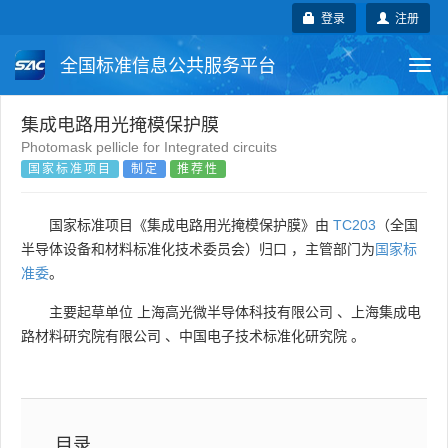
登录
注册
全国标准信息公共服务平台
Togg
navi
国家标准
行业标准
地方标准
集成电路用光掩模保护膜
Photomask pellicle for Integrated circuits
国家标准项目
制定
推荐性
团体标准
企业标准
国际标准
国外标准
技术委员会
国家标准项目《集成电路用光掩模保护膜》由
TC203
（全国
半导体设备和材料标准化技术委员会）归口 ，主管部门为
国家标
准委
。
主要起草单位
上海高光微半导体科技有限公司
、
上海集成电
路材料研究院有限公司
、
中国电子技术标准化研究院
。
目录